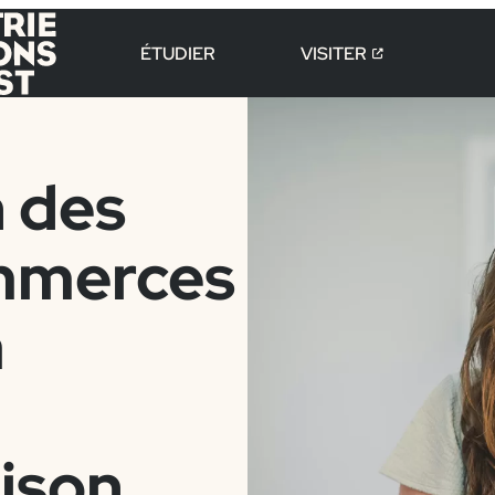
ÉTUDIER
VISITER
n des
ommerces
à
ison