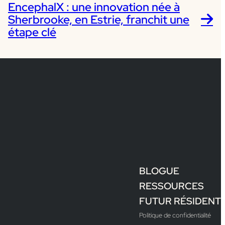
EncephalX : une innovation née à
Sherbrooke, en Estrie, franchit une
étape clé
BLOGUE
RESSOURCES
FUTUR RÉSIDENT
Politique de confidentialité