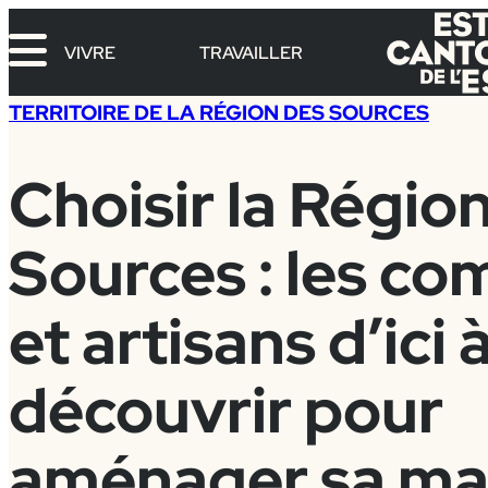
Aller
au
VIVRE
TRAVAILLER
contenu
TERRITOIRE DE LA RÉGION DES SOURCES
Choisir la Régio
Sources : les c
et artisans d’ici 
découvrir pour
aménager sa ma