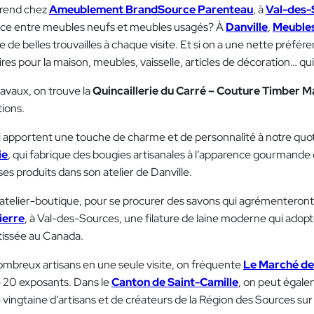
e rend chez
Ameublement BrandSource Parenteau
, à
Val-des-
ance entre meubles neufs et meubles usagés? À
Danville
,
Meubles
de belles trouvailles à chaque visite. Et si on a une nette préfére
res pour la maison, meubles, vaisselle, articles de décoration… qui 
ravaux, on trouve la
Quincaillerie du Carré – Couture Timber M
tions.
qui apportent une touche de charme et de personnalité à notre quo
ie
, qui fabrique des bougies artisanales à l’apparence gourmande
 ses produits dans son atelier de Danville.
atelier-boutique, pour se procurer des savons qui agrémenteront
ierre
, à Val-des-Sources, une filature de laine moderne qui ado
 tissée au Canada.
 nombreux artisans en une seule visite, on fréquente
Le Marché de
e 20 exposants. Dans le
Canton de Saint-Camille
, on peut égale
ngtaine d’artisans et de créateurs de la Région des Sources sur p