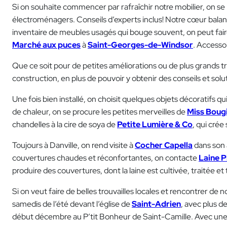
Si on souhaite commencer par rafraîchir notre mobilier, on s
électroménagers. Conseils d’experts inclus! Notre cœur bal
inventaire de meubles usagés qui bouge souvent, on peut faire 
Marché aux puces
à
Saint-Georges-de-Windsor
. Accessoi
Que ce soit pour de petites améliorations ou de plus grands t
construction, en plus de pouvoir y obtenir des conseils et solu
Une fois bien installé, on choisit quelques objets décoratifs 
de chaleur, on se procure les petites merveilles de
Miss Boug
chandelles à la cire de soya de
Petite Lumière & Co
, qui crée
Toujours à Danville, on rend visite à
Cocher Capella
dans son 
couvertures chaudes et réconfortantes, on contacte
Laine P
produire des couvertures, dont la laine est cultivée, traitée et
Si on veut faire de belles trouvailles locales et rencontrer de
samedis de l’été devant l’église de
Saint-Adrien
, avec plus d
début décembre au P’tit Bonheur de Saint-Camille. Avec une vi