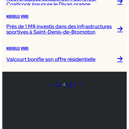
Coaticook inaugure le Divan orange
NOUVELLE
VIVRE
Près de 1 M$ investis dans des infrastructures
sportives à Saint-Denis-de-Brompton
NOUVELLE
VIVRE
Valcourt bonifie son offre résidentielle
«
1
2
3
4
5
6
7
»