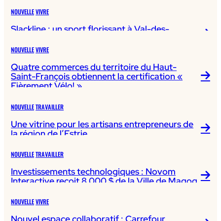
NOUVELLE
VIVRE
Slackline : un sport florissant à Val-des-
Sources
NOUVELLE
VIVRE
Quatre commerces du territoire du Haut-
Saint-François obtiennent la certification «
Fièrement Vélo! »
NOUVELLE
TRAVAILLER
Une vitrine pour les artisans entrepreneurs de
la région de l’Estrie
NOUVELLE
TRAVAILLER
Investissements technologiques : Novom
Interactive reçoit 8 000 $ de la Ville de Magog
NOUVELLE
VIVRE
Nouvel espace collaboratif : Carrefour