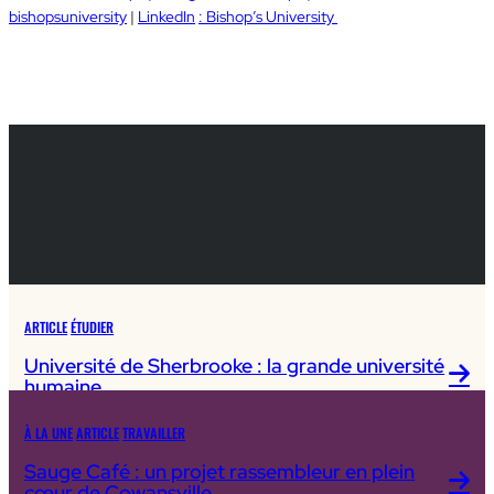
bishopsuniversity
|
LinkedIn
: Bishop’s University
Pourrait aussi vous intéresser
ARTICLE
ÉTUDIER
Université de Sherbrooke : la grande université
humaine
À LA UNE
ARTICLE
TRAVAILLER
Sauge Café : un projet rassembleur en plein
cœur de Cowansville