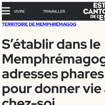
Aller
au
VIVRE
TRAVAILLER
contenu
TERRITOIRE DE MEMPHRÉMAGOG
S’établir dans le
Memphrémagog :
adresses phares 
pour donner vie 
chez-soi