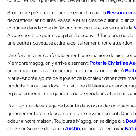
conçoit et fabrique des meubles et du mobilier intégré pour to
Si on a une préférence pour le seconde main, la
Ressourcerie
décorations, antiquités, vaisselle et articles de cuisine, quinc
continue dans la voie de l’économie circulaire, on se rend à la
M
Assurément, de petites pépites à découvrir! Toujours sous le 
une petite nouveauté attirera certainement notre attention!
Une fois installés confortablement, une manière de bien person
Memphrémagog, on y arrive aisément!
Poterie Christine A
on ne manque pas d’encourager cette artisane locale. À
Bolt
Marie-Andrée ajoute de la joie et de la chaleur dans notre ma
produits d’un artisan local, on fait une différence en encoura
espace qui réunit une quarantaine de vendeurs et artisans qu
Pour ajouter davantage de beauté dans notre décor, quelques a
qui agrémenteront doucement notre environnement. Dans la
odeur à notre maison. Toujours à Magog, on se dirige à la
Bout
chez-soi. Si on se déplace à
Austin
, on pourra découvrir
Natu