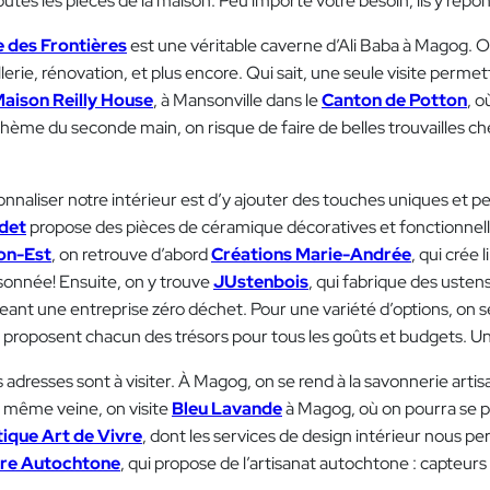
utes les pièces de la maison. Peu importe votre besoin, ils y répo
 des Frontières
est une véritable caverne d’Ali Baba à Magog. O
aillerie, rénovation, et plus encore. Qui sait, une seule visite per
aison Reilly House
, à Mansonville dans le
Canton de Potton
, o
thème du seconde main, on risque de faire de belles trouvailles c
naliser notre intérieur est d’y ajouter des touches uniques et pe
udet
propose des pièces de céramique décoratives et fonctionnelle
on-Est
, on retrouve d’abord
Créations Marie-Andrée
, qui crée 
isonnée! Ensuite, on y trouve
JUstenbois
, qui fabrique des ustens
geant une entreprise zéro déchet. Pour une variété d’options, on s
i proposent chacun des trésors pour tous les goûts et budgets. U
dresses sont à visiter. À Magog, on se rend à la savonnerie arti
 même veine, on visite
Bleu Lavande
à Magog, où on pourra se p
ique Art de Vivre
, dont les services de design intérieur nous
re Autochtone
, qui propose de l’artisanat autochtone : capteurs