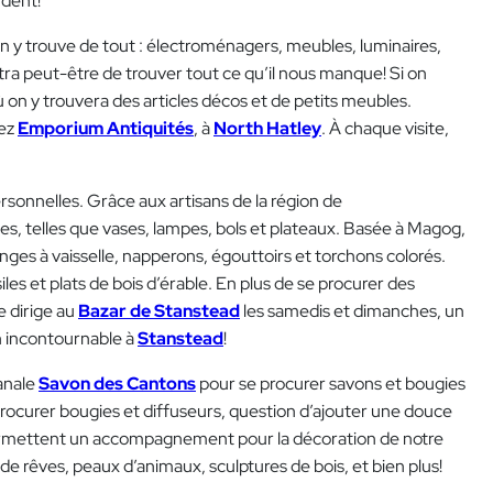
ndent!
n y trouve de tout : électroménagers, meubles, luminaires,
mettra peut-être de trouver tout ce qu’il nous manque! Si on
ù on y trouvera des articles décos et de petits meubles.
hez
Emporium Antiquités
, à
North Hatley
. À chaque visite,
rsonnelles. Grâce aux artisans de la région de
s, telles que vases, lampes, bols et plateaux. Basée à Magog,
linges à vaisselle, napperons, égouttoirs et torchons colorés.
iles et plats de bois d’érable. En plus de se procurer des
e dirige au
Bazar de Stanstead
les samedis et dimanches, un
n incontournable à
Stanstead
!
sanale
Savon des Cantons
pour se procurer savons et bougies
rocurer bougies et diffuseurs, question d’ajouter une douce
 permettent un accompagnement pour la décoration de notre
 de rêves, peaux d’animaux, sculptures de bois, et bien plus!