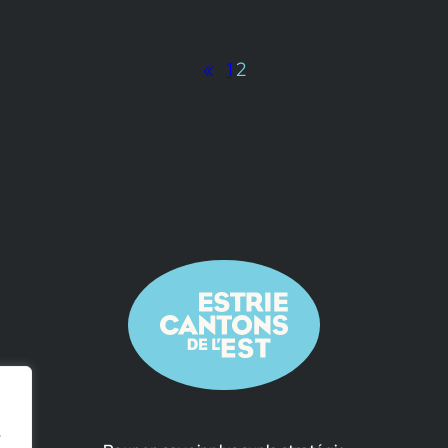
«
1
2
e