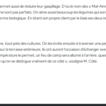
s permet aussi de réduire leur gaspillage. D’où le nom des « Mal-A
e sont pas parfaits. On aime aussi beaucoup les légumes qui sont
me biologique. En étant son propre client par le biais ses deux res
me, tout près des cultures. On les invite ensuite à traverser une p
ur la terrasse extérieure, ils ont auront l’occasion d’échanger avec 
 la température le permet, un feu de camp sera allumé à l’arrière, 
qu’on se distingue vraiment de ce côté », souligne M. Côté.