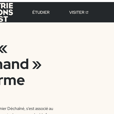
ÉTUDIER
VISITER
 «
mand »
ferme
nier Déchaîné, s’est associé au