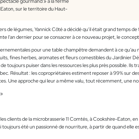
spectacle gourmand » à la ferme
Eaton, sur le territoire du Haut-
rs de légumes, Yannick Côté a décidé qu’il était grand temps de fa
 l’an dernier pour se consacrer à ce nouveau projet, le concept av
 gouvernementales pour une table champêtre demandent à ce qu’au 
ts, fines herbes, aromates et fleurs comestibles du Jardinier Déc
e toujours puiser dans les ressources les plus près possible. Ils t
uébec. Résultat : les copropriétaires estiment reposer à 99% sur d
vices. Une approche qui leur a même valu, tout récemment, une n
 »
 les clients de la microbrasserie 11 Comtés, à Cookshire-Eaton, en 
ujours été un passionné de nourriture, à partir de quand elle est a