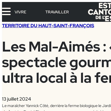
Aller
au
VIVRE
TRAVAILLER
contenu
TERRITOIRE DU HAUT-SAINT-FRANÇOIS
Les Mal-Aimés :
spectacle gour
ultra local à la 
13 juillet 2024
Le maraîcher Yannick Côté, derrière la ferme biologique le Jardi