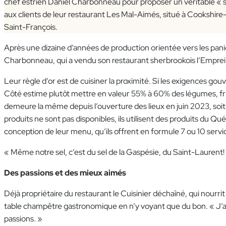
chef estrien Daniel Charbonneau pour proposer un véritable « 
aux clients de leur restaurant Les Mal-Aimés, situé à Cookshire-
Saint-François.
Après une dizaine d’années de production orientée vers les panie
Charbonneau, qui a vendu son restaurant sherbrookois l’Empreinte
Leur règle d’or est de cuisiner la proximité. Si les exigences
Côté estime plutôt mettre en valeur 55% à 60% des légumes, frui
demeure la même depuis l’ouverture des lieux en juin 2023, soit d
produits ne sont pas disponibles, ils utilisent des produits du Q
conception de leur menu, qu’ils offrent en formule 7 ou 10 ser
« Même notre sel, c’est du sel de la Gaspésie, du Saint-Laurent!
Des passions et des mieux aimés
Déjà propriétaire du restaurant le Cuisinier déchaîné, qui nourrit
table champêtre gastronomique en n’y voyant que du bon. « J’ai to
passions. »