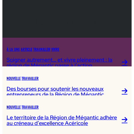
Loin de l’ordinaire
À LA UNE
ARTICLE
TRAVAILLER
VIVRE
Soigner autrement… et vivre pleinement : la
région de Mégantic passe à l’action
NOUVELLE
TRAVAILLER
Des bourses pour soutenir les nouveaux
entrepreneurs de la Région de Mégantic
NOUVELLE
TRAVAILLER
Le territoire de la Région de Mégantic adhère
au créneau d’excellence Acéricole