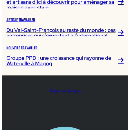
et artisans d’ici à découvrir pour aménager sa
maison avec style
ARTICLE
TRAVAILLER
Du Val-Saint-François au reste du monde : ces
entreprises qui s’exportent à l’international
NOUVELLE
TRAVAILLER
Groupe PPD : une croissance qui rayonne de
Waterville à Magog
Retour au blogue