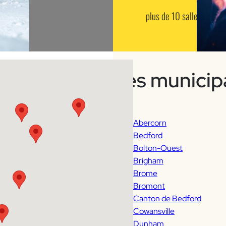
plus de 10 salles de spe
Les municipa
Abercorn
Bedford
Bolton-Ouest
Brigham
Brome
Bromont
Canton de Bedford
Cowansville
Dunham