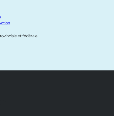
a
Action
rovinciale et fédérale
on