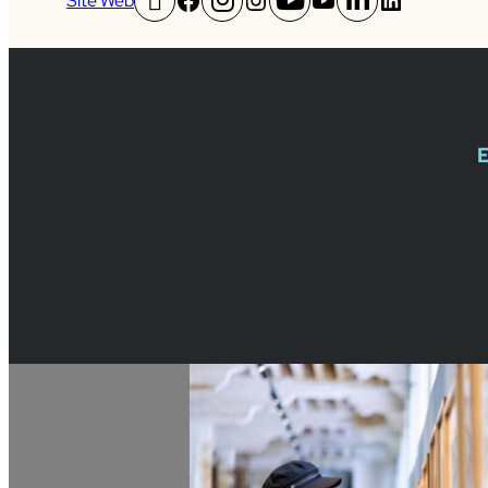
Site Web
F