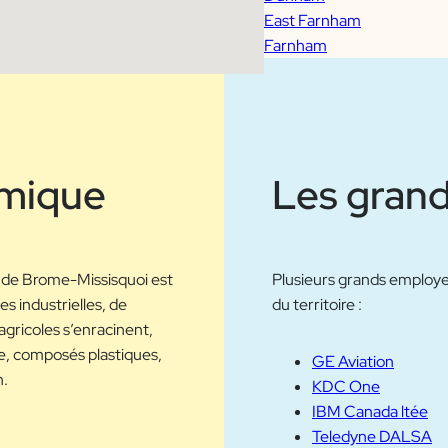
East Farnham
Farnham
omique
Les gran
 de Brome-Missisquoi est
Plusieurs grands employ
s industrielles, de
du territoire :
gricoles s’enracinent,
ue, composés plastiques,
GE Aviation
n.
KDC One
IBM Canada ltée
Teledyne DALSA