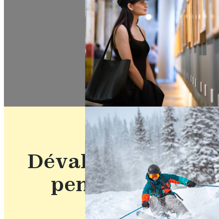
déc
plus 
Dévaler les
pentes