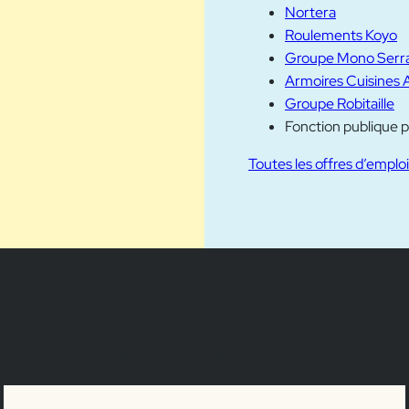
Nortera
Roulements Koyo
Groupe Mono Serr
Armoires Cuisines 
Groupe Robitaille
Fonction publique p
Toutes les offres d’emploi
rome-Missisquoi en acti