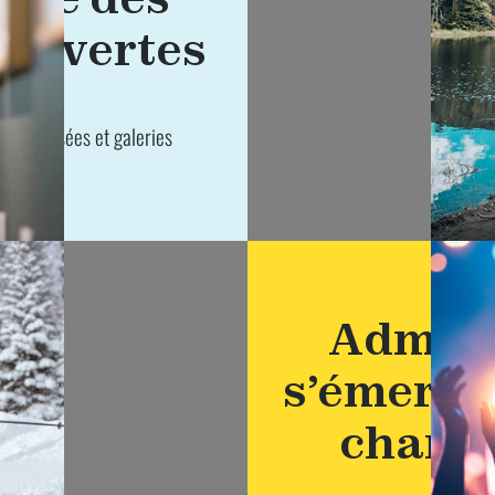
ouvertes
de 10 musées et galeries
Admire
s’émervei
chant