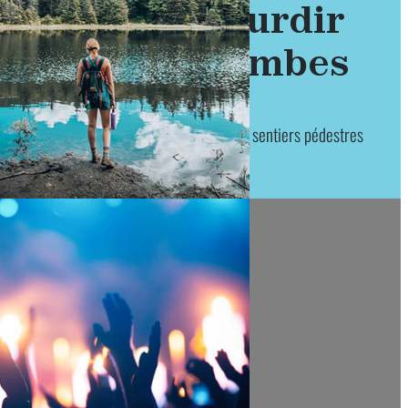
dégourdir
les jambes
plus de 200 km de sentiers pédestres
r,
ller,
er