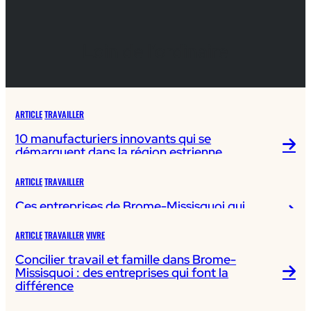
Loin de l’ordinaire
ARTICLE
TRAVAILLER
10 manufacturiers innovants qui se
démarquent dans la région estrienne
ARTICLE
TRAVAILLER
Ces entreprises de Brome-Missisquoi qui
jouent dans la cour des grands
ARTICLE
TRAVAILLER
VIVRE
Concilier travail et famille dans Brome-
Missisquoi : des entreprises qui font la
différence