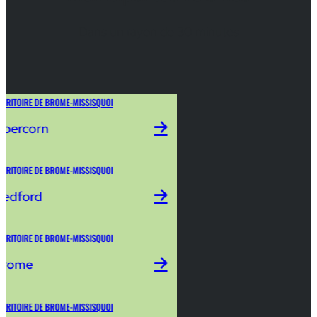
Dans un rayon de 30 minutes
ERRITOIRE DE BROME-MISSISQUOI
bercorn
ERRITOIRE DE BROME-MISSISQUOI
edford
ERRITOIRE DE BROME-MISSISQUOI
Brome
ERRITOIRE DE BROME-MISSISQUOI