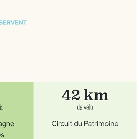
ÉSERVENT
42 km
is
de vélo
agne
Circuit du Patrimoine
es