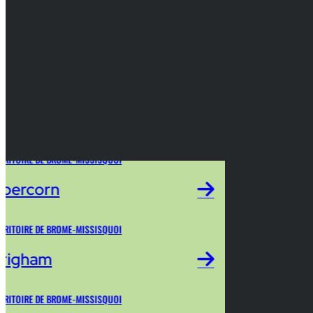
RRITOIRE DE BROME-MISSISQUOI
bercorn
RRITOIRE DE BROME-MISSISQUOI
righam
RRITOIRE DE BROME-MISSISQUOI