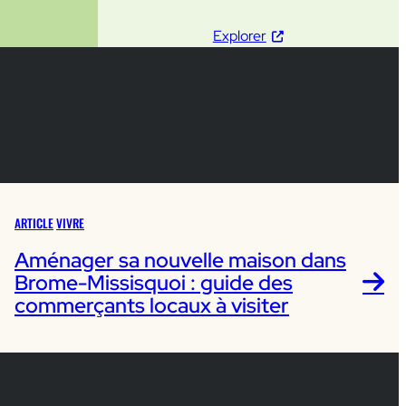
Explorer
ARTICLE
VIVRE
Aménager sa nouvelle maison dans
Brome-Missisquoi : guide des
commerçants locaux à visiter