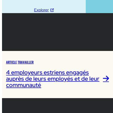
Explorer
ARTICLE
TRAVAILLER
4 employeurs estriens engagés
auprès de leurs employés et de leur
communauté