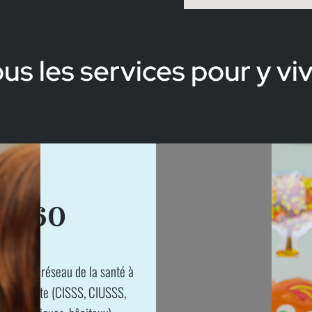
us les services pour y vi
≈60
ervice du réseau de la santé à
s de route (CISSS, CIUSSS,