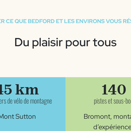
R CE QUE BEDFORD ET LES ENVIRONS VOUS R
Du plaisir pour tous
45 km
140
iers de vélo de montagne
pistes et sous-bo
Mont Sutton
Bromont, mont
d’expérienc