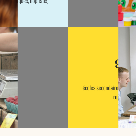
GMF, cliniques, hôpitaux)
9
écoles secondaires à 30 m
route