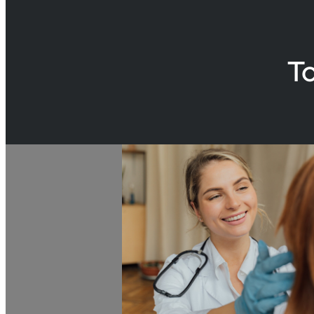
To
points de s
30 minute