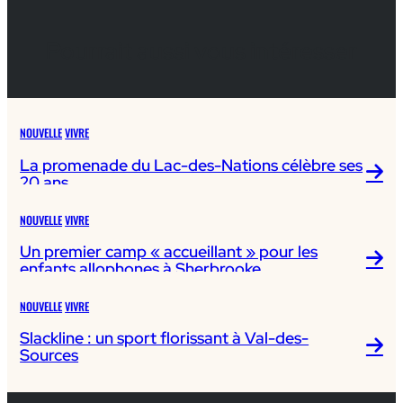
Pourrait aussi vous intéresser
NOUVELLE
VIVRE
La promenade du Lac-des-Nations célèbre ses
20 ans
NOUVELLE
VIVRE
Un premier camp « accueillant » pour les
enfants allophones à Sherbrooke
NOUVELLE
VIVRE
Slackline : un sport florissant à Val-des-
Sources