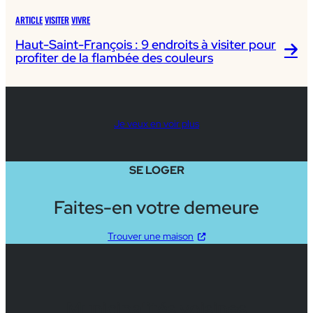
territoire du Haut-Saint-François
ARTICLE
VISITER
VIVRE
Haut-Saint-François : 9 endroits à visiter pour
profiter de la flambée des couleurs
Je veux en voir plus
SE LOGER
Faites-en votre demeure
Trouver une maison
Municipalités voisines