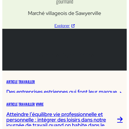
gourmand
Marché villageois de Sawyerville
Explorer
Loin de l’ordinaire
ARTICLE
TRAVAILLER
Des entreprises estriennes qui font leur marque
à l’international
ARTICLE
TRAVAILLER
VIVRE
Atteindre l’équilibre vie professionnelle et
personnelle : intégrer des loisirs dans notre
journée de travail quand on habite dans le