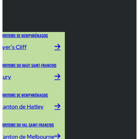
Dans un rayon de 30 minutes
TERRITOIRE DE MEMPHRÉMAGOG
Ayer’s Cliff
TERRITOIRE DU HAUT-SAINT-FRANÇOIS
Bury
TERRITOIRE DE MEMPHRÉMAGOG
Canton de Hatley
TERRITOIRE DU VAL-SAINT-FRANÇOIS
Canton de Melbourne