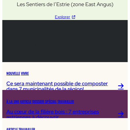
Les Sentiers de l’Estrie (zone East Angus)
Explorer
Loin de l’ordinaire
NOUVELLE
VIVRE
Ce sera maintenant possible de composter
dans 7 municipalités de la région!
À LA UNE
ARTICLE
DOSSIER SPÉCIAL
TRAVAILLER
Au cœur de la filière bois : 7 entreprises
estriennes à découvrir
ARTICLE
TRAVAILLER