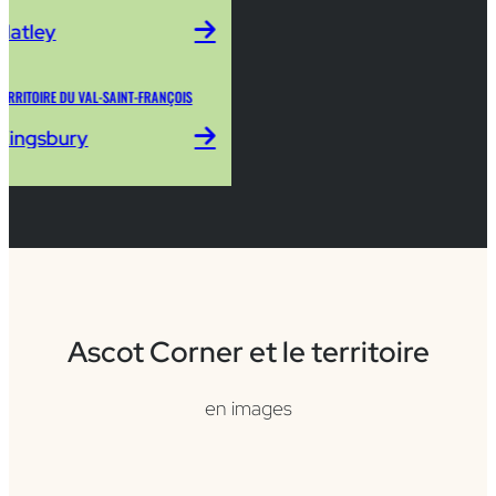
Hatley
TERRITOIRE DU VAL-SAINT-FRANÇOIS
Kingsbury
Ascot Corner et le territoire
en images