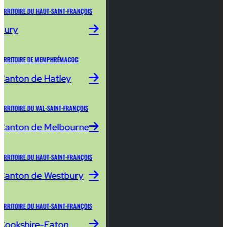
TERRITOIRE DU HAUT-SAINT-FRANÇOIS
Bury
TERRITOIRE DE MEMPHRÉMAGOG
Canton de Hatley
TERRITOIRE DU VAL-SAINT-FRANÇOIS
Canton de Melbourne
TERRITOIRE DU HAUT-SAINT-FRANÇOIS
Canton de Westbury
TERRITOIRE DU HAUT-SAINT-FRANÇOIS
Cookshire-Eaton